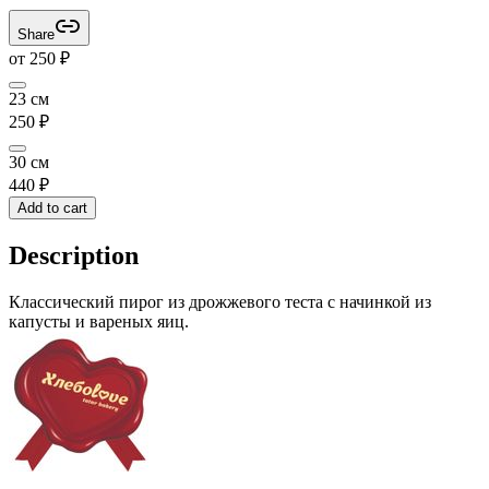
Share
от
250
₽
23 см
250
₽
30 см
440
₽
Add to cart
Description
Классический пирог из дрожжевого теста с начинкой из
капусты и вареных яиц.