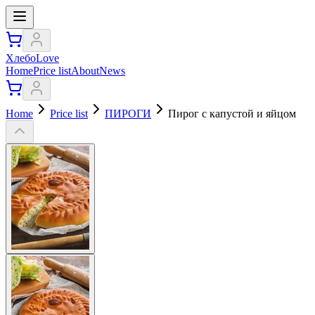
ХлебоLove
Home
Price list
About
News
Home
Price list
ПИРОГИ
Пирог с капустой и яйцом