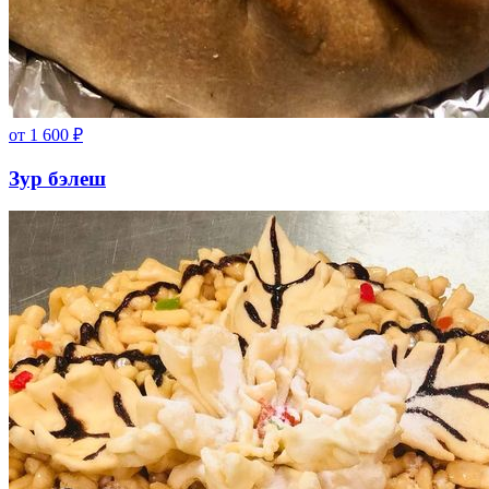
от
1 600
₽
Зур бэлеш