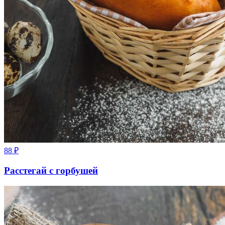
88
₽
Расстегай с горбушей