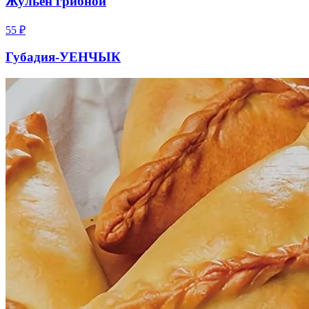
Жульен грибной
55
₽
Губадия-УЕНЧЫК