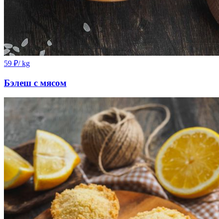
59
₽
/ kg
Бэлеш с мясом