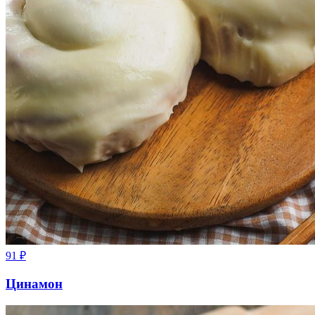
91
₽
Цинамон