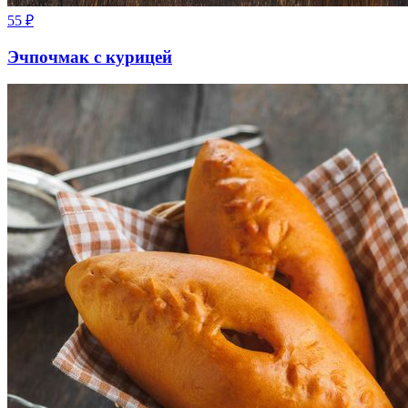
55
₽
Эчпочмак с курицей