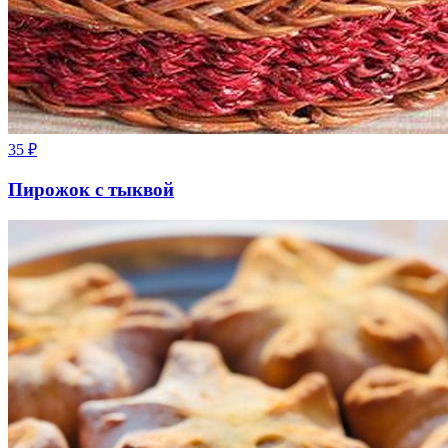
35
₽
Пирожок с тыквой