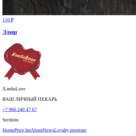
110
₽
Элеш
ХлебоLove
ВАШ ЛИЧНЫЙ ПЕКАРЬ
+7 966 240 47 67
Sections
Home
Price list
About
News
Loyalty program