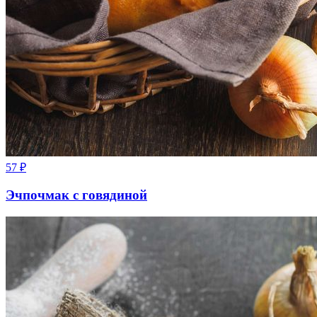
57
₽
Эчпочмак с говядиной