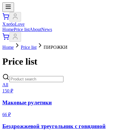
ХлебоLove
Home
Price list
About
News
Home
Price list
ПИРОЖКИ
Price list
All
150
₽
Маковые рулетики
66
₽
Бездрожжевой треугольник с говядиной